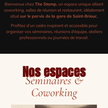
Bienvenue chez
The Stamp
, un espace unique alliant
coworking, salles de réunion et restaurant, idéalement
situé
sur le parvis de la gare de Saint-Brieuc
.
Profitez d’un cadre inspirant et accessible pour
organiser vos séminaires, réunions d’équipe, ateliers
professionnels ou journées de travail.
Nos espaces
Séminaires &
Coworking