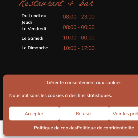
Restaurant & bar
Du Lundi au
08:00 - 23:00
Jeudi
08:00 - 00:00
Le Vendredi
10:00 - 00:00
Le Samedi
10:00 - 17:00
Le Dimanche
Gérer le consentement aux cookies
Nous utilisons les cookies à des fins statistiques.
Mentions légales
//
Politique de confidentialité
//
Plan du 
Accepter
Refuser
Voir les pr
Lorem ipsum dolor sit amet, consectetur adipis
Politique de cookies
Politique de confidentialité