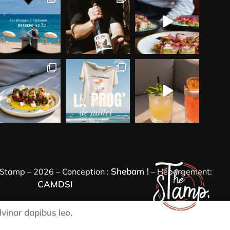
Shebam !
e Stamp – 2026 – Conception :
– Hébergement:
CAMDSI
lvinar dapibus leo.