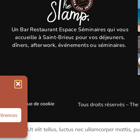
Un Bar Restaurant Espace Séminaires qui vous
accueille à Saint-Brieuc pour vos déjeuners,
dîners, afterwork, événements ou séminaires.
site
//
Politique de cookie
Tous droits réservés – Th
éférences
cing elit. Ut elit tellus, luctus nec ullamcorper mattis, pu