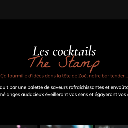
Les cocktails
The Stamp
Ça fourmille d’idées dans la tête de Zoé, notre bar tender…
duit par une palette de saveurs rafraîchissantes et envoûta
mélanges audacieux éveilleront vos sens et égayeront vos 