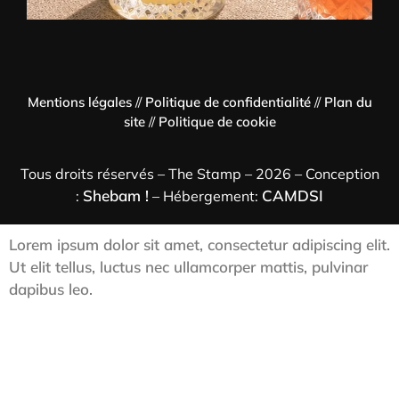
Mentions légales
//
Politique de confidentialité
//
Plan du
site
//
Politique de cookie
Tous droits réservés – The Stamp – 2026 – Conception
Shebam !
CAMDSI
:
– Hébergement:
Lorem ipsum dolor sit amet, consectetur adipiscing elit.
Ut elit tellus, luctus nec ullamcorper mattis, pulvinar
dapibus leo.